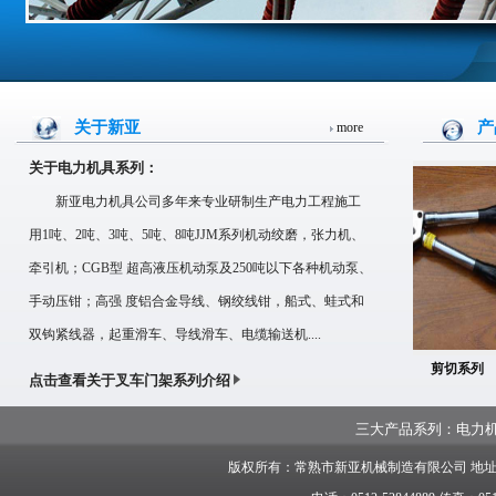
关于新亚
产
more
关于电力机具系列：
新亚电力机具公司多年来专业研制生产电力工程施工
用1吨、2吨、3吨、5吨、8吨JJM系列机动绞磨，张力机、
牵引机；CGB型 超高液压机动泵及250吨以下各种机动泵、
手动压钳；高强 度铝合金导线、钢绞线钳，船式、蛙式和
双钩紧线器，起重滑车、导线滑车、电缆输送机....
系列
剪切系列
剪切系列
点击查看关于叉车门架系列介绍
三大产品系列：
电力
版权所有：常熟市新亚机械制造有限公司 地