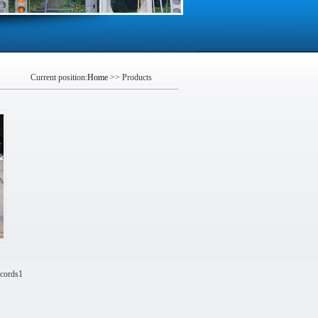
Current position:
Home
>> Products
ecords1