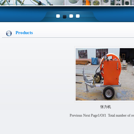
1
2
3
4
Products
张力机
Previous Next Page1/Of1 Total number of r